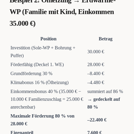
Beispiel 2: Ölheizung → Erdwärme-
WP (Familie mit Kind, Einkommen
35.000 €)
Position
Betrag
Investition (Sole-WP + Bohrung +
30.000 €
Puffer)
Förderfähig (Deckel 1. WE)
28.000 €
Grundförderung 30 %
–8.400 €
Klimabonus 16 % (Ölheizung)
–4.480 €
Einkommensbonus 40 % (35.000 € −
summiert auf 86 %
10.000 € Familienzuschlag = 25.000 €
→
gedeckelt auf
anrechenbar)
80 %
Maximale Förderung 80 % von
–22.400 €
28.000 €
Eigenanteil
7.600 €