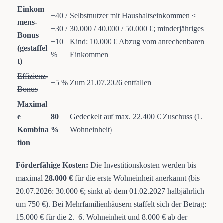
Einkom
+40 /
Selbstnutzer mit Haushaltseinkommen ≤
mens-
+30 /
30.000 / 40.000 / 50.000 €; minderjähriges
Bonus
+10
Kind: 10.000 € Abzug vom anrechenbaren
(gestaffel
%
Einkommen
t)
Effizienz-
+5 %
Zum 21.07.2026 entfallen
Bonus
Maximal
e
80
Gedeckelt auf max. 22.400 € Zuschuss (1.
Kombina
%
Wohneinheit)
tion
Förderfähige Kosten:
Die Investitionskosten werden bis
maximal
28.000 €
für die erste Wohneinheit anerkannt (bis
20.07.2026: 30.000 €; sinkt ab dem 01.02.2027 halbjährlich
um 750 €). Bei Mehrfamilienhäusern staffelt sich der Betrag:
15.000 € für die 2.–6. Wohneinheit und 8.000 € ab der