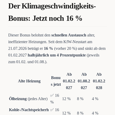
Der Klimageschwindigkeits-
Bonus: Jetzt noch 16 %
Dieser Bonus belohnt den
schnellen Austausch
alter,
ineffizienter Heizungen. Seit dem KfW-Neustart am
21.07.2026 beträgt er
16 %
(vorher 20 %) und sinkt ab dem
01.02.2027
halbjährlich um 4 Prozentpunkte
(jeweils
zum 01.02. und 01.08.).
Ab
Ab
Ab
Bonu
Alte Heizung
01.02.2
01.08.2
01.02.2
s jetzt
027
027
028
✅ 16
Ölheizung
(jedes Alter)
12 %
8 %
4 %
%
Kohle-/Nachtspeicherh
✅ 16
12 %
8 %
4 %