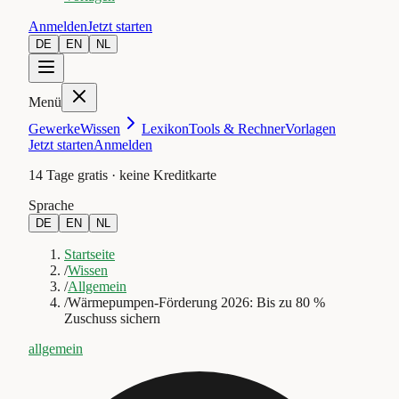
Anmelden
Jetzt starten
DE
EN
NL
Menü
Gewerke
Wissen
Lexikon
Tools & Rechner
Vorlagen
Jetzt starten
Anmelden
14 Tage gratis · keine Kreditkarte
Sprache
DE
EN
NL
Startseite
/
Wissen
/
Allgemein
/
Wärmepumpen-Förderung 2026: Bis zu 80 %
Zuschuss sichern
allgemein