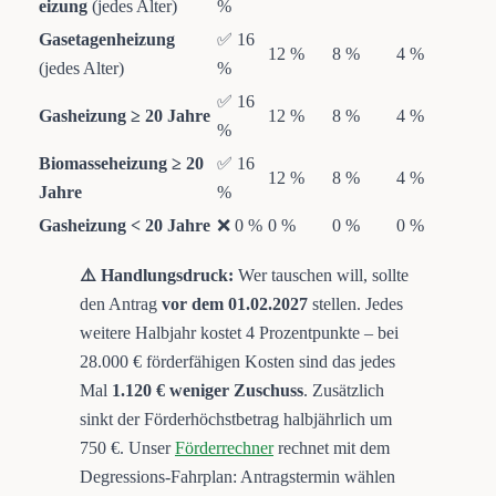
eizung
(jedes Alter)
%
Gasetagenheizung
✅ 16
12 %
8 %
4 %
(jedes Alter)
%
✅ 16
Gasheizung ≥ 20 Jahre
12 %
8 %
4 %
%
Biomasseheizung ≥ 20
✅ 16
12 %
8 %
4 %
Jahre
%
Gasheizung < 20 Jahre
❌ 0 %
0 %
0 %
0 %
⚠️ Handlungsdruck:
Wer tauschen will, sollte
den Antrag
vor dem 01.02.2027
stellen. Jedes
weitere Halbjahr kostet 4 Prozentpunkte – bei
28.000 € förderfähigen Kosten sind das jedes
Mal
1.120 € weniger Zuschuss
. Zusätzlich
sinkt der Förderhöchstbetrag halbjährlich um
750 €. Unser
Förderrechner
rechnet mit dem
Degressions-Fahrplan: Antragstermin wählen