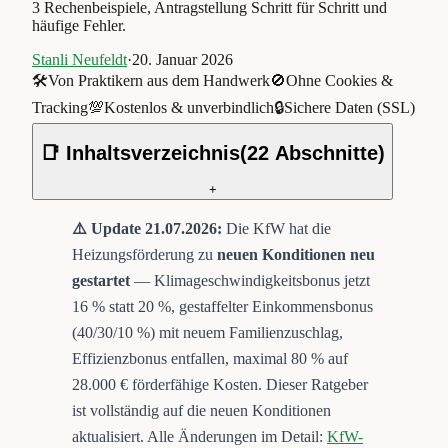
3 Rechenbeispiele, Antragstellung Schritt für Schritt und
häufige Fehler.
Stanli Neufeldt
·
20. Januar 2026
🛠️
Von Praktikern aus dem Handwerk
🚫
Ohne Cookies &
Tracking
💯
Kostenlos & unverbindlich
🔒
Sichere Daten (SSL)
📑 Inhaltsverzeichnis
(
22
Abschnitte)
+
⚠️ Update 21.07.2026:
Die KfW hat die
Heizungsförderung zu
neuen Konditionen neu
gestartet
— Klimageschwindigkeitsbonus jetzt
16 % statt 20 %, gestaffelter Einkommensbonus
(40/30/10 %) mit neuem Familienzuschlag,
Effizienzbonus entfallen, maximal 80 % auf
28.000 € förderfähige Kosten. Dieser Ratgeber
ist vollständig auf die neuen Konditionen
aktualisiert. Alle Änderungen im Detail:
KfW-