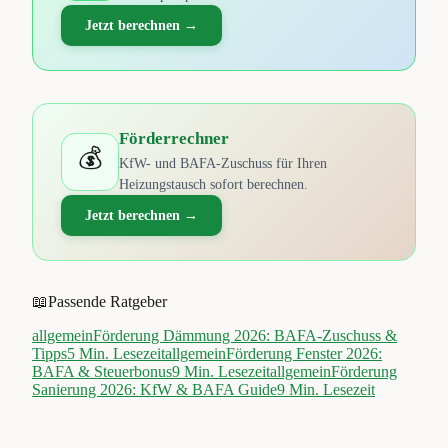
Jetzt berechnen →
Förderrechner
💰
KfW- und BAFA-Zuschuss für Ihren
Heizungstausch sofort berechnen.
Jetzt berechnen →
📖
Passende Ratgeber
allgemein
Förderung Dämmung 2026: BAFA-Zuschuss &
Tipps
5
Min. Lesezeit
allgemein
Förderung Fenster 2026:
BAFA & Steuerbonus
9
Min. Lesezeit
allgemein
Förderung
Sanierung 2026: KfW & BAFA Guide
9
Min. Lesezeit