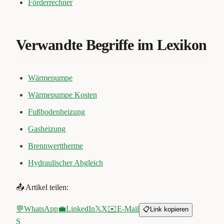
Förderrechner
Verwandte Begriffe im Lexikon
Wärmepumpe
Wärmepumpe Kosten
Fußbodenheizung
Gasheizung
Brennwerttherme
Hydraulischer Abgleich
📤 Artikel teilen:
💬
WhatsApp
💼
LinkedIn
𝕏
X
✉️
E-Mail
📋
Link kopieren
S