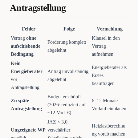
Antragstellung
Fehler
Folge
Vermeidung
Vertrag
ohne
Klausel in den
Förderung komplett
aufschiebende
Vertrag
abgelehnt
Bedingung
aufnehmen
Kein
Energieberater als
Energieberater
Antrag unvollständig,
Erstes
vor
abgelehnt
beauftragen
Antragstellung
Budget erschöpft
Zu späte
6–12 Monate
(2026: reduziert auf
Antragstellung
Vorlauf einplanen
~12 Mrd. €)
JAZ < 3,0,
Heizlastberechnu
Ungeeignete WP
verschärfter
ng vorab machen
gewählt
Schallschutz nicht