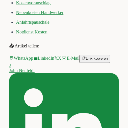
Kostenvoranschlag
Nebenkosten Handwerker
Anfahrtspauschale
Notdienst Kosten
📤 Artikel teilen:
💬
WhatsApp
💼
LinkedIn
𝕏
X
✉️
E-Mail
📋
Link kopieren
J
John Neufeldt