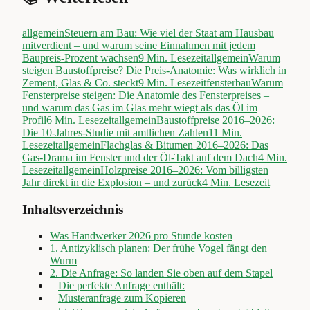
allgemein
Steuern am Bau: Wie viel der Staat am Hausbau
mitverdient – und warum seine Einnahmen mit jedem
Baupreis-Prozent wachsen
9
Min. Lesezeit
allgemein
Warum
steigen Baustoffpreise? Die Preis-Anatomie: Was wirklich in
Zement, Glas & Co. steckt
9
Min. Lesezeit
fensterbau
Warum
Fensterpreise steigen: Die Anatomie des Fensterpreises –
und warum das Gas im Glas mehr wiegt als das Öl im
Profil
6
Min. Lesezeit
allgemein
Baustoffpreise 2016–2026:
Die 10-Jahres-Studie mit amtlichen Zahlen
11
Min.
Lesezeit
allgemein
Flachglas & Bitumen 2016–2026: Das
Gas-Drama im Fenster und der Öl-Takt auf dem Dach
4
Min.
Lesezeit
allgemein
Holzpreise 2016–2026: Vom billigsten
Jahr direkt in die Explosion – und zurück
4
Min. Lesezeit
Inhaltsverzeichnis
Was Handwerker 2026 pro Stunde kosten
1. Antizyklisch planen: Der frühe Vogel fängt den
Wurm
2. Die Anfrage: So landen Sie oben auf dem Stapel
Die perfekte Anfrage enthält:
Musteranfrage zum Kopieren