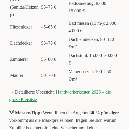
Badsanierung: 8.000–
(Sanitär/Heizun
55–75 €
15.000 €
g)
Bad fliesen (15 m²): 2.000–
Fliesenleger
45–65 €
4.000 €
Dach eindecken: 80–120
Dachdecker
55–75 €
€/m²
Dachstuhl: 15.000–30.000
Zimmerer
55–80 €
€
Mauer setzen: 100–250
Maurer
50–70 €
€/m²
→ Detaillierte Übersicht:
Handwerkerkosten 2026 – die
große Preisliste
💡 Meister-Tipp:
Wenn Ihnen ein Angebot
30 % günstiger
vorkommt als die Marktpreise oben, fragen Sie sich warum.
Zu billig bedeutet oft: keine Versicherung, keine