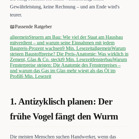
Gewährleistung, keine Rechnung – und am Ende wird's
teurer.
📖
Passende Ratgeber
allgemein
Steuern am Bau: Wie viel der Staat am Hausbau
mitverdient – und warum seine Einnahmen mit jedem
Baupreis-Prozent wachsen
9
Min. Lesezeit
allgemein
Warum
steigen Baustoffpreise? Die Preis-Anatomie: Was wirklich in
Zement, Glas & Co. steckt
9
Min. Lesezeit
fensterbau
Warum
Fensterpreise steigen: Die Anatomie des Fensterpreises –
und warum das Gas im Glas mehr wiegt als das Öl im
Profil
6
Min. Lesezeit
1. Antizyklisch planen: Der
frühe Vogel fängt den Wurm
Die meisten Menschen suchen Handwerker, wenn das