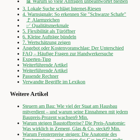
📊 Warum so viele Anfragen unbeantwortet bleiben
3. Lokale Suche schlägt Internet-Riesen
4. Warnsignale: So erkennen Sie "Schwarze Schafe"
🚩 Alarmzeichen
✅ Qualitätsmerkmale
5. Flexibilität als Türöffner
6. Kleine Aufträge bündeln
7. Wertschätzung zeigen
Angebot oder Kostenvoranschlag: Der Unterschied
FAQ – Häufige Fragen zur Handwerkersuche
Experten-Tipp
Weiterführende Artikel
Weiterführende Artikel
Passende Rechner
Verwandte Begriffe im Lexikon
Weitere Artikel
Steuern am Bau: Wie viel der Staat am Hausbau
mitverdient – und warum seine Einnahmen mit jedem
Baupreis-Prozent wachsen
9
Min.
Warum steigen Baustoffpreise? Die Preis-Anatomie:
Was wirklich in Zement, Glas & Co. steckt
9
Min.
Warum Fensterpreise steigen: Die Anatomie des
Fensterpreises – und warum das Gas im Glas mehr