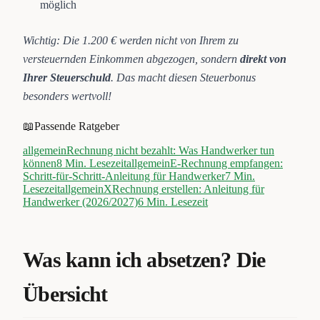
möglich
Wichtig: Die 1.200 € werden nicht von Ihrem zu
versteuernden Einkommen abgezogen, sondern
direkt von
Ihrer Steuerschuld
. Das macht diesen Steuerbonus
besonders wertvoll!
📖
Passende Ratgeber
allgemein
Rechnung nicht bezahlt: Was Handwerker tun
können
8
Min. Lesezeit
allgemein
E-Rechnung empfangen:
Schritt-für-Schritt-Anleitung für Handwerker
7
Min.
Lesezeit
allgemein
XRechnung erstellen: Anleitung für
Handwerker (2026/2027)
6
Min. Lesezeit
Was kann ich absetzen? Die
Übersicht