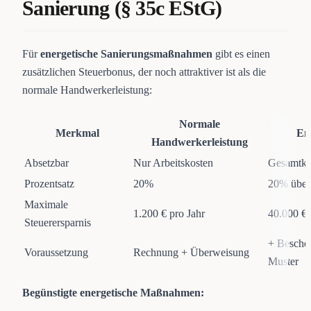
Sanierung (§ 35c EStG)
Für
energetische Sanierungsmaßnahmen
gibt es einen
zusätzlichen Steuerbonus, der noch attraktiver ist als die
normale Handwerkerleistung:
Normale
Merkmal
En
Handwerkerleistung
Absetzbar
Nur Arbeitskosten
Gesamtkos
Prozentsatz
20%
20% über 
Maximale
1.200 € pro Jahr
40.000 € 
Steuerersparnis
+ Besche
Voraussetzung
Rechnung + Überweisung
Muster
Begünstigte energetische Maßnahmen: