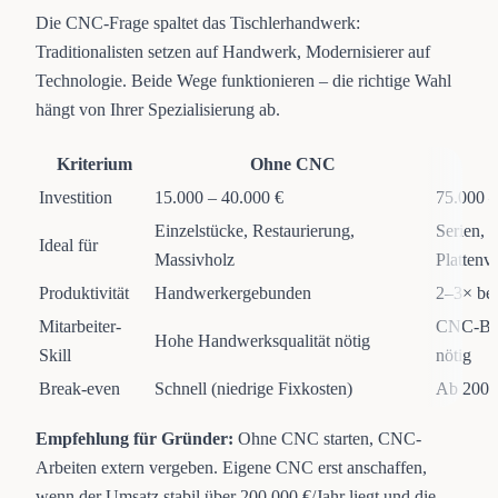
Die CNC-Frage spaltet das Tischlerhandwerk:
Traditionalisten setzen auf Handwerk, Modernisierer auf
Technologie. Beide Wege funktionieren – die richtige Wahl
hängt von Ihrer Spezialisierung ab.
Kriterium
Ohne CNC
Investition
15.000 – 40.000 €
75.000 –
Einzelstücke, Restaurierung,
Serien, 
Ideal für
Massivholz
Plattenv
Produktivität
Handwerkergebunden
2–3× bei
Mitarbeiter-
CNC-Bed
Hohe Handwerksqualität nötig
Skill
nötig
Break-even
Schnell (niedrige Fixkosten)
Ab 200.0
Empfehlung für Gründer:
Ohne CNC starten, CNC-
Arbeiten extern vergeben. Eigene CNC erst anschaffen,
wenn der Umsatz stabil über 200.000 €/Jahr liegt und die