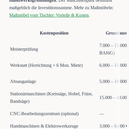
Handwerksgründungen
. Der Maschinenpark bestimmt
maßgeblich die Investitionssumme. Mehr zu Maßmöbeln:
Maßmöbel vom Tischler: Vorteile & Kosten
.
Kostenposition
Grundausst
7.000 – 13.000 
Meisterprüfung
BAföG)
Werkstatt (Herrichtung + 6 Mon. Miete)
6.000 – 15.000 
Absauganlage
5.000 – 10.000 
Stationärmaschinen (Kreissäge, Hobel, Fräse,
15.000 – 40.000
Bandsäge)
CNC-Bearbeitungszentrum (optional)
—
Handmaschinen & Elektrowerkzeuge
3.000 – 8.000 €