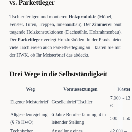
vs. Parkettleger
Tischler fertigen und montieren
Holzprodukte
(Möbel,
Fenster, Türen, Treppen, Innenausbau). Der
Zimmerer
baut
tragende Holzkonstruktionen (Dachstühle, Holzrahmenbau).
Der
Parkettleger
verlegt Holzfußböden. In der Praxis bieten
viele Tischlereien auch Parkettverlegung an – klären Sie mit
der HWK, ob Ihr Meisterbrief das abdeckt.
Drei Wege in die Selbstständigkeit
Weg
Voraussetzungen
Kosten
7.000 – 13
Eigener Meisterbrief
Gesellenbrief Tischler
€
Altgesellenregelung
6 Jahre Berufserfahrung, 4 in
500 – 1.50
(§ 7b HwO)
leitender Stellung
Technischer
Anstellung eines
42.000 –