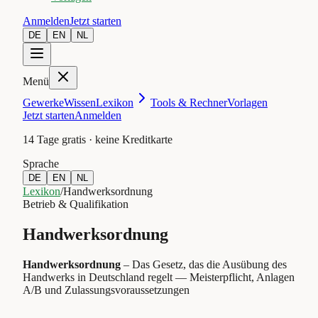
Anmelden
Jetzt starten
DE
EN
NL
Menü
Gewerke
Wissen
Lexikon
Tools & Rechner
Vorlagen
Jetzt starten
Anmelden
14 Tage gratis · keine Kreditkarte
Sprache
DE
EN
NL
Lexikon
/
Handwerksordnung
Betrieb & Qualifikation
Handwerksordnung
Handwerksordnung
–
Das Gesetz, das die Ausübung des
Handwerks in Deutschland regelt — Meisterpflicht, Anlagen
A/B und Zulassungsvoraussetzungen