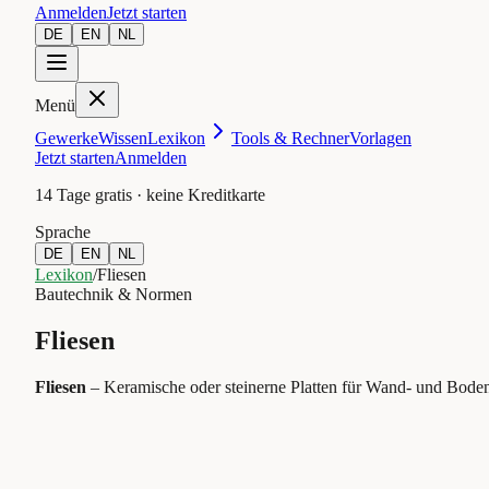
Anmelden
Jetzt starten
DE
EN
NL
Menü
Gewerke
Wissen
Lexikon
Tools & Rechner
Vorlagen
Jetzt starten
Anmelden
14 Tage gratis · keine Kreditkarte
Sprache
DE
EN
NL
Lexikon
/
Fliesen
Bautechnik & Normen
Fliesen
Fliesen
–
Keramische oder steinerne Platten für Wand- und Bod