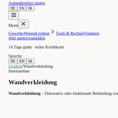
Anmelden
Jetzt starten
DE
EN
NL
Menü
Gewerke
Wissen
Lexikon
Tools & Rechner
Vorlagen
Jetzt starten
Anmelden
14 Tage gratis · keine Kreditkarte
Sprache
DE
EN
NL
Lexikon
/
Wandverkleidung
Innenausbau
Wandverkleidung
Wandverkleidung
–
Dekorative oder funktionale Bekleidung vo