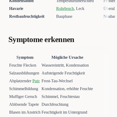
Kondensation
Temperaturunterschied
Fenster
Havarie
Rohrbruch
, Leck
Überall
Restbaufeuchtigkeit
Bauphase
Neubau
Symptome erkennen
Symptom
Mögliche Ursache
Feuchte Flecken
Wassereintritt, Kondensation
Salzausblühungen
Aufsteigende Feuchtigkeit
Abplatzender
Putz
Frost-Tau-Wechsel
Schimmelbildung
Kondensation, erhöhte Feuchte
Muffiger Geruch
Schimmel, Feuchtestau
Ablösende Tapete
Durchfeuchtung
Blasen im Anstrich
Feuchtigkeit im Untergrund