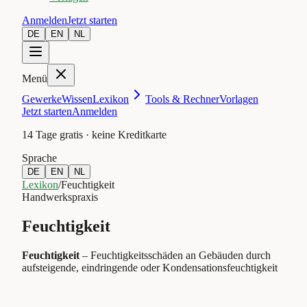
Anmelden
Jetzt starten
DE
EN
NL
Menü
Gewerke
Wissen
Lexikon
Tools & Rechner
Vorlagen
Jetzt starten
Anmelden
14 Tage gratis · keine Kreditkarte
Sprache
DE
EN
NL
Lexikon
/
Feuchtigkeit
Handwerkspraxis
Feuchtigkeit
Feuchtigkeit
–
Feuchtigkeitsschäden an Gebäuden durch
aufsteigende, eindringende oder Kondensationsfeuchtigkeit