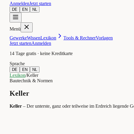
Anmelden
Jetzt starten
DE
EN
NL
Menü
Gewerke
Wissen
Lexikon
Tools & Rechner
Vorlagen
Jetzt starten
Anmelden
14 Tage gratis · keine Kreditkarte
Sprache
DE
EN
NL
Lexikon
/
Keller
Bautechnik & Normen
Keller
Keller
–
Der unterste, ganz oder teilweise im Erdreich liegende G