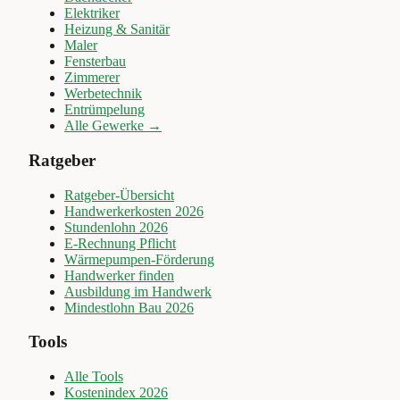
Elektriker
Heizung & Sanitär
Maler
Fensterbau
Zimmerer
Werbetechnik
Entrümpelung
Alle Gewerke →
Ratgeber
Ratgeber-Übersicht
Handwerkerkosten 2026
Stundenlohn 2026
E-Rechnung Pflicht
Wärmepumpen-Förderung
Handwerker finden
Ausbildung im Handwerk
Mindestlohn Bau 2026
Tools
Alle Tools
Kostenindex 2026