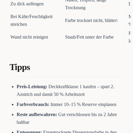
Zu dick auftragen
Li
Trocknung
Bei Kälte/Feuchtigkeit
Mi
Farbe trocknet nicht, blättert
streichen
%
Fe
Wand nicht reinigen
Staub/Fett unter der Farbe
la
Tipps
Preis-Leistung:
Deckkraftklasse 1 kaufen – spart 2.
Anstrich und damit 50 % Arbeitszeit
Farbverbrauch:
Immer 10–15 % Reserve einplanen
Reste aufbewahren:
Gut verschlossen bis zu 2 Jahre
haltbar
Entsorgung:
Eingetrocknete Dispersionsfarbe in den