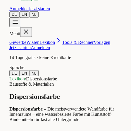
Anmelden
Jetzt starten
DE
EN
NL
Menü
Gewerke
Wissen
Lexikon
Tools & Rechner
Vorlagen
Jetzt starten
Anmelden
14 Tage gratis · keine Kreditkarte
Sprache
DE
EN
NL
Lexikon
/
Dispersionsfarbe
Baustoffe & Materialien
Dispersionsfarbe
Dispersionsfarbe
–
Die meistverwendete Wandfarbe für
Innenräume – eine wasserbasierte Farbe mit Kunststoff-
Bindemitteln für fast alle Untergründe