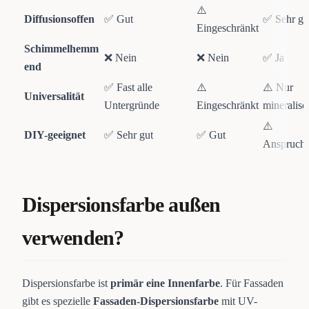
⚠️
Diffusionsoffen
✅ Gut
✅ Sehr gu
Eingeschränkt
Schimmelhemm
❌ Nein
❌ Nein
✅ Ja
end
✅ Fast alle
⚠️
⚠️ Nur
Universalität
Untergründe
Eingeschränkt
mineralisc
⚠️
DIY-geeignet
✅ Sehr gut
✅ Gut
Anspruchs
Dispersionsfarbe außen
verwenden?
Dispersionsfarbe ist
primär eine Innenfarbe
. Für Fassaden
gibt es spezielle
Fassaden-Dispersionsfarbe
mit UV-