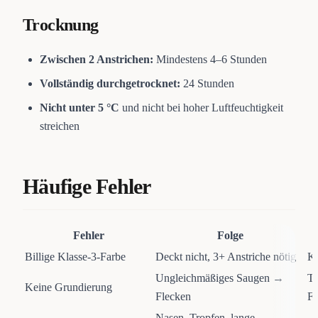
Trocknung
Zwischen 2 Anstrichen:
Mindestens 4–6 Stunden
Vollständig durchgetrocknet:
24 Stunden
Nicht unter 5 °C
und nicht bei hoher Luftfeuchtigkeit
streichen
Häufige Fehler
Fehler
Folge
Billige Klasse-3-Farbe
Deckt nicht, 3+ Anstriche nötig
Kl
Ungleichmäßiges Saugen →
Ti
Keine Grundierung
Flecken
Fl
Nasen, Tropfen, lange