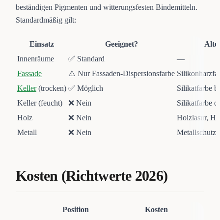
beständigen Pigmenten und witterungsfesten Bindemitteln.
Standardmäßig gilt:
Einsatz
Geeignet?
Alte
Innenräume
✅ Standard
—
Fassade
⚠️ Nur Fassaden-Dispersionsfarbe
Silikonharzfar
Keller
(trocken)
✅ Möglich
Silikatfarbe b
Keller (feucht)
❌ Nein
Silikatfarbe 
Holz
❌ Nein
Holzlasur, Ho
Metall
❌ Nein
Metallschutzl
Kosten (Richtwerte 2026)
Position
Kosten