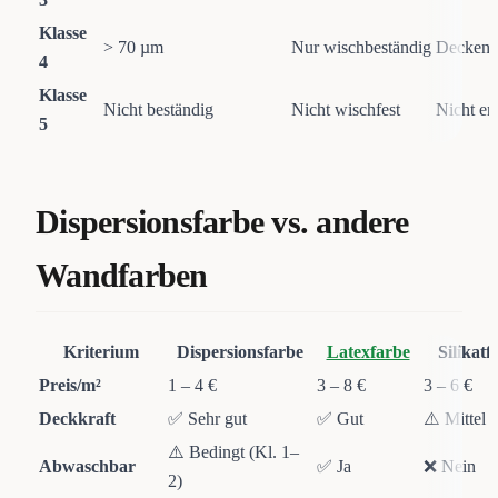
Klasse
> 70 µm
Nur wischbeständig
Decken, 
4
Klasse
Nicht beständig
Nicht wischfest
Nicht e
5
Dispersionsfarbe vs. andere
Wandfarben
Kriterium
Dispersionsfarbe
Latexfarbe
Silikatf
Preis/m²
1 – 4 €
3 – 8 €
3 – 6 €
Deckkraft
✅ Sehr gut
✅ Gut
⚠️ Mittel
⚠️ Bedingt (Kl. 1–
Abwaschbar
✅ Ja
❌ Nein
2)