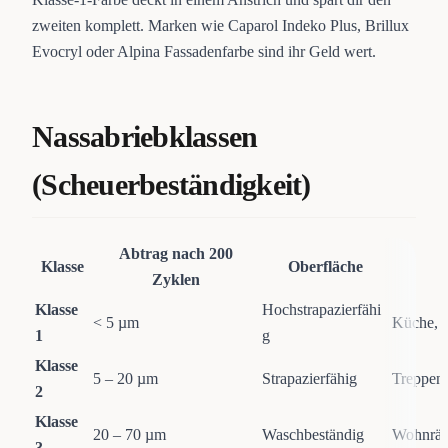
zweiten komplett. Marken wie Caparol Indeko Plus, Brillux
Evocryl oder Alpina Fassadenfarbe sind ihr Geld wert.
Nassabriebklassen
(Scheuerbeständigkeit)
Abtrag nach 200
Klasse
Oberfläche
Zyklen
Klasse
Hochstrapazierfähi
< 5 µm
Küche, B
1
g
Klasse
5 – 20 µm
Strapazierfähig
Treppen
2
Klasse
20 – 70 µm
Waschbeständig
Wohnrä
3