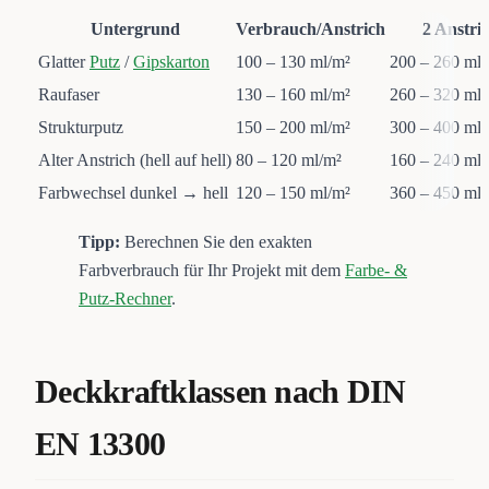
Untergrund
Verbrauch/Anstrich
2 Anstri
Glatter
Putz
/
Gipskarton
100 – 130 ml/m²
200 – 260 ml/
Raufaser
130 – 160 ml/m²
260 – 320 ml/
Strukturputz
150 – 200 ml/m²
300 – 400 ml/
Alter Anstrich (hell auf hell)
80 – 120 ml/m²
160 – 240 ml/
Farbwechsel dunkel → hell
120 – 150 ml/m²
360 – 450 ml/
Tipp:
Berechnen Sie den exakten
Farbverbrauch für Ihr Projekt mit dem
Farbe- &
Putz-Rechner
.
Deckkraftklassen nach DIN
EN 13300