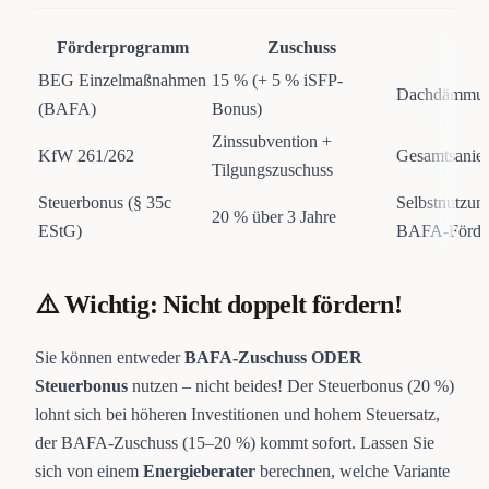
Förderprogramm
Zuschuss
BEG Einzelmaßnahmen
15 % (+ 5 % iSFP-
Dachdämmung
(BAFA)
Bonus)
Zinssubvention +
KfW 261/262
Gesamtsanier
Tilgungszuschuss
Steuerbonus (§ 35c
Selbstnutzung
20 % über 3 Jahre
EStG)
BAFA-Förde
⚠️ Wichtig: Nicht doppelt fördern!
Sie können entweder
BAFA-Zuschuss ODER
Steuerbonus
nutzen – nicht beides! Der Steuerbonus (20 %)
lohnt sich bei höheren Investitionen und hohem Steuersatz,
der BAFA-Zuschuss (15–20 %) kommt sofort. Lassen Sie
sich von einem
Energieberater
berechnen, welche Variante