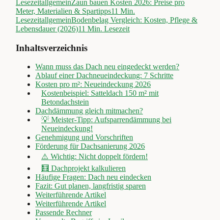
Lesezeit
allgemein
Zaun bauen Kosten 2026: Preise pro
Meter, Materialien & Spartipps
11
Min.
Lesezeit
allgemein
Bodenbelag Vergleich: Kosten, Pflege &
Lebensdauer (2026)
11
Min. Lesezeit
Inhaltsverzeichnis
Wann muss das Dach neu eingedeckt werden?
Ablauf einer Dachneueindeckung: 7 Schritte
Kosten pro m²: Neueindeckung 2026
Kostenbeispiel: Satteldach 150 m² mit
Betondachstein
Dachdämmung gleich mitmachen?
💡 Meister-Tipp: Aufsparrendämmung bei
Neueindeckung!
Genehmigung und Vorschriften
Förderung für Dachsanierung 2026
⚠️ Wichtig: Nicht doppelt fördern!
🧮 Dachprojekt kalkulieren
Häufige Fragen: Dach neu eindecken
Fazit: Gut planen, langfristig sparen
Weiterführende Artikel
Weiterführende Artikel
Passende Rechner