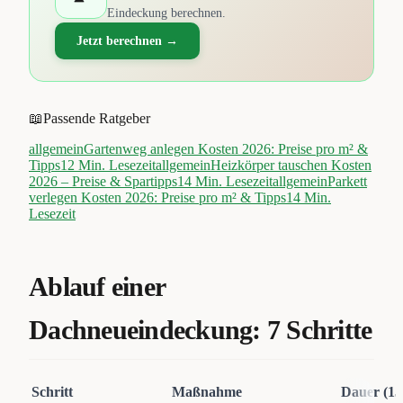
Eindeckung berechnen.
Jetzt berechnen →
📖
Passende Ratgeber
allgemein
Gartenweg anlegen Kosten 2026: Preise pro m² &
Tipps
12
Min. Lesezeit
allgemein
Heizkörper tauschen Kosten
2026 – Preise & Spartipps
14
Min. Lesezeit
allgemein
Parkett
verlegen Kosten 2026: Preise pro m² & Tipps
14
Min.
Lesezeit
Ablauf einer
Dachneueindeckung: 7 Schritte
Schritt
Maßnahme
Dauer (15