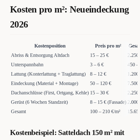
Kosten pro m²: Neueindeckung
2026
Kostenposition
Preis pro m²
Gesam
Abriss & Entsorgung Altdach
15 – 25 €
2.250 
Unterspannbahn
3 – 6 €
450 –
Lattung (Konterlattung + Traglattung)
8 – 12 €
1.200 
Eindeckung (Material + Montage)
50 – 120 €
7.500
Dachanschlüsse (First, Ortgang, Kehle)
15 – 30 €
2.250 
Gerüst (6 Wochen Standzeit)
8 – 15 € (Fassade)
2.000 
Gesamt
100 – 210 €/m²
15.65
Kostenbeispiel: Satteldach 150 m² mit