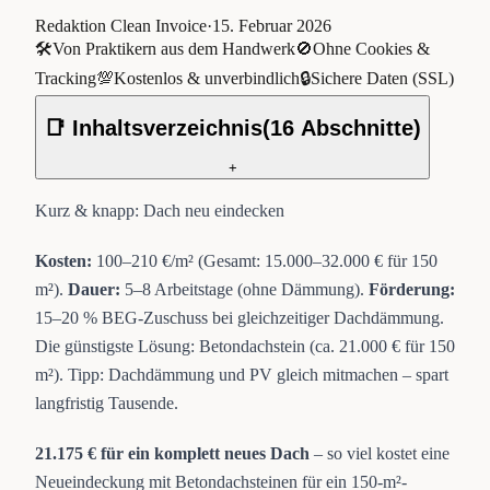
Redaktion Clean Invoice
·
15. Februar 2026
🛠️
Von Praktikern aus dem Handwerk
🚫
Ohne Cookies &
Tracking
💯
Kostenlos & unverbindlich
🔒
Sichere Daten (SSL)
📑 Inhaltsverzeichnis
(
16
Abschnitte)
+
Kurz & knapp: Dach neu eindecken
Kosten:
100–210 €/m² (Gesamt: 15.000–32.000 € für 150
m²).
Dauer:
5–8 Arbeitstage (ohne Dämmung).
Förderung:
15–20 % BEG-Zuschuss bei gleichzeitiger Dachdämmung.
Die günstigste Lösung: Betondachstein (ca. 21.000 € für 150
m²). Tipp: Dachdämmung und PV gleich mitmachen – spart
langfristig Tausende.
21.175 € für ein komplett neues Dach
– so viel kostet eine
Neueindeckung mit Betondachsteinen für ein 150-m²-