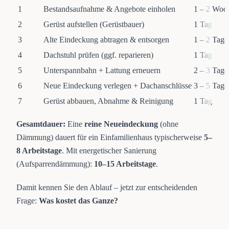
1
Bestandsaufnahme & Angebote einholen
1 – 2 Woc
2
Gerüst aufstellen (Gerüstbauer)
1 Tag
3
Alte Eindeckung abtragen & entsorgen
1 – 2 Tage
4
Dachstuhl prüfen (ggf. reparieren)
1 Tag
5
Unterspannbahn + Lattung erneuern
2 – 3 Tage
6
Neue Eindeckung verlegen + Dachanschlüsse
3 – 5 Tage
7
Gerüst abbauen, Abnahme & Reinigung
1 Tag
Gesamtdauer:
Eine
reine Neueindeckung
(ohne
Dämmung) dauert für ein Einfamilienhaus typischerweise
5–
8 Arbeitstage
. Mit energetischer Sanierung
(Aufsparrendämmung):
10–15 Arbeitstage
.
Damit kennen Sie den Ablauf – jetzt zur entscheidenden
Frage:
Was kostet das Ganze?