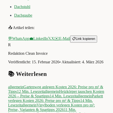
Dachstuhl
Dachgaube
📤 Artikel teilen:
💬
WhatsApp
💼
LinkedIn
𝕏
X
✉️
E-Mail
📋
Link kopieren
R
Redaktion Clean Invoice
Veröffentlicht:
15. Februar 2026
• Aktualisiert:
4. März 2026
📚 Weiterlesen
allgemein
Gartenweg anlegen Kosten 2026: Preise pro m² &
Tipps
12
Min. Lesezeit
allgemein
Heizkörper tauschen Kosten
2026 – Preise & Spartipps
14
Min. Lesezeit
allgemein
Parkett
verlegen Kosten 2026: Preise pro m² & Tipps
14
Min.
Lesezeit
allgemein
Vinylboden verlegen Kosten pro m²:
Preise, Varianten & Spartipps 2026
11
Min.