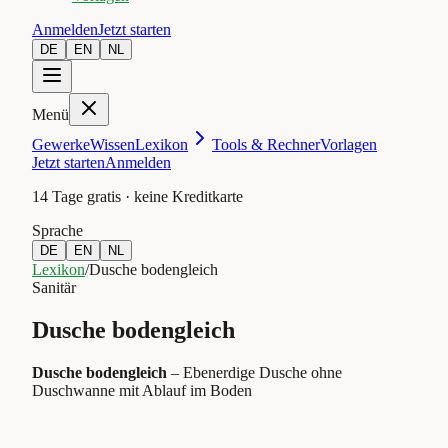
Anmelden
Jetzt starten
DE
EN
NL
Menü
Gewerke
Wissen
Lexikon
Tools & Rechner
Vorlagen
Jetzt starten
Anmelden
14 Tage gratis · keine Kreditkarte
Sprache
DE
EN
NL
Lexikon
/
Dusche bodengleich
Sanitär
Dusche bodengleich
Dusche bodengleich
–
Ebenerdige Dusche ohne
Duschwanne mit Ablauf im Boden