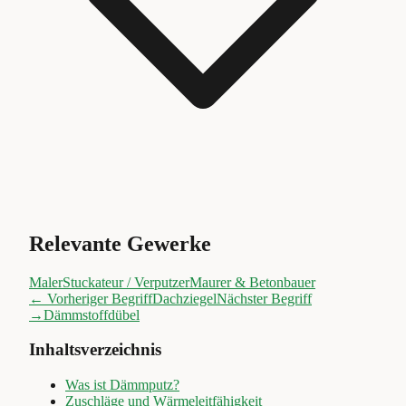
Relevante Gewerke
Maler
Stuckateur / Verputzer
Maurer & Betonbauer
← Vorheriger Begriff
Dachziegel
Nächster Begriff
→
Dämmstoffdübel
Inhaltsverzeichnis
Was ist Dämmputz?
Zuschläge und Wärmeleitfähigkeit