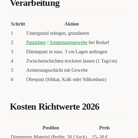
Verarbeitung
Schritt
Aktion
1
Untergrund reinigen, grundieren
2
Putzträger
/
Armierungsgewebe
bei Bedarf
3
Dämmputz in max. 3 cm Lagen auftragen
4
Zwischenschichten trocknen lassen (1 Tag/cm)
5
Armierungsschicht mit Gewebe
6
Oberputz (Silikat, Kalk oder Silikonharz)
Kosten Richtwerte 2026
Position
Preis
Dämmputz Material (Perlite, 50 l Sack)
15–30 €