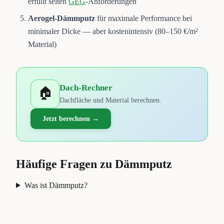
erfüllt selten
GEG
-Anforderungen
Aerogel-Dämmputz
für maximale Performance bei
minimaler Dicke — aber kostenintensiv (80–150 €/m²
Material)
Dach-Rechner
🏠
Dachfläche und Material berechnen.
Jetzt berechnen →
Häufige Fragen zu
Dämmputz
Was ist Dämmputz?