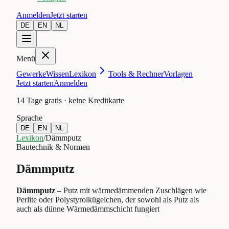
Anmelden
Jetzt starten
DE
EN
NL
Menü
Gewerke
Wissen
Lexikon
Tools & Rechner
Vorlagen
Jetzt starten
Anmelden
14 Tage gratis · keine Kreditkarte
Sprache
DE
EN
NL
Lexikon
/
Dämmputz
Bautechnik & Normen
Dämmputz
Dämmputz
–
Putz mit wärmedämmenden Zuschlägen wie
Perlite oder Polystyrolkügelchen, der sowohl als Putz als
auch als dünne Wärmedämmschicht fungiert