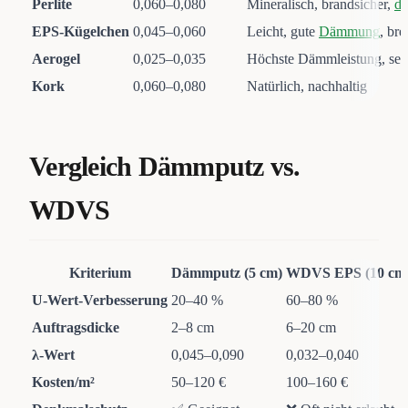
Perlite
0,060–0,080
Mineralisch, brandsicher,
di
EPS-Kügelchen
0,045–0,060
Leicht, gute
Dämmung
, br
Aerogel
0,025–0,035
Höchste Dämmleistung, sehr
Kork
0,060–0,080
Natürlich, nachhaltig
Vergleich Dämmputz vs.
WDVS
Kriterium
Dämmputz (5 cm)
WDVS EPS (10 cm
U-Wert-Verbesserung
20–40 %
60–80 %
Auftragsdicke
2–8 cm
6–20 cm
λ-Wert
0,045–0,090
0,032–0,040
Kosten/m²
50–120 €
100–160 €