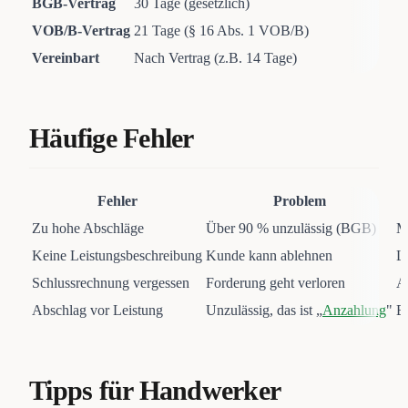
BGB-Vertrag
30 Tage (gesetzlich)
VOB/B-Vertrag
21 Tage (§ 16 Abs. 1 VOB/B)
Vereinbart
Nach Vertrag (z.B. 14 Tage)
Häufige Fehler
Fehler
Problem
Zu hohe Abschläge
Über 90 % unzulässig (BGB)
M
Keine Leistungsbeschreibung
Kunde kann ablehnen
L
Schlussrechnung vergessen
Forderung geht verloren
A
Abschlag vor Leistung
Unzulässig, das ist „
Anzahlung
"
Be
Tipps für Handwerker