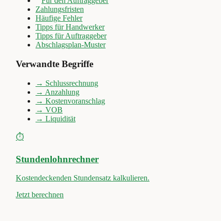
Für den Auftraggeber
Zahlungsfristen
Häufige Fehler
Tipps für Handwerker
Tipps für Auftraggeber
Abschlagsplan-Muster
Verwandte Begriffe
→
Schlussrechnung
→
Anzahlung
→
Kostenvoranschlag
→
VOB
→
Liquidität
⏱️
Stundenlohnrechner
Kostendeckenden Stundensatz kalkulieren.
Jetzt berechnen