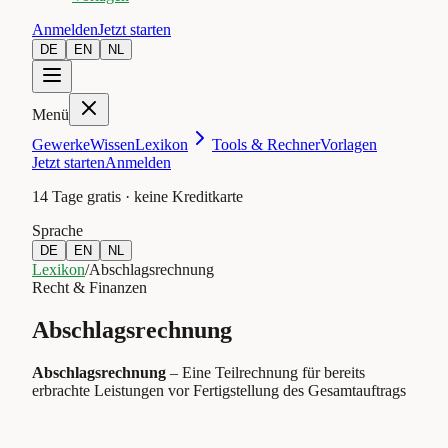
Anmelden
Jetzt starten
DE
EN
NL
Menü
Gewerke
Wissen
Lexikon
Tools & Rechner
Vorlagen
Jetzt starten
Anmelden
14 Tage gratis · keine Kreditkarte
Sprache
DE
EN
NL
Lexikon
/
Abschlagsrechnung
Recht & Finanzen
Abschlagsrechnung
Abschlagsrechnung
–
Eine Teilrechnung für bereits
erbrachte Leistungen vor Fertigstellung des Gesamtauftrags