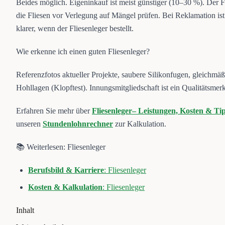
Beides möglich. Eigeninkauf ist meist günstiger (10–30 %). Der Fl
die Fliesen vor Verlegung auf Mängel prüfen. Bei Reklamation ist
klarer, wenn der Fliesenleger bestellt.
Wie erkenne ich einen guten Fliesenleger?
Referenzfotos aktueller Projekte, saubere Silikonfugen, gleichmä
Hohllagen (Klopftest). Innungsmitgliedschaft ist ein Qualitätsmer
Erfahren Sie mehr über
Fliesenleger– Leistungen, Kosten & Ti
unseren
Stundenlohnrechner
zur Kalkulation.
📚 Weiterlesen: Fliesenleger
Berufsbild & Karriere
: Fliesenleger
Kosten & Kalkulation
: Fliesenleger
Inhalt