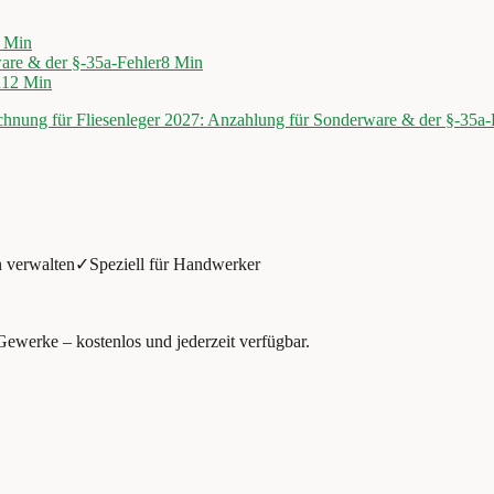
Min
are & der §-35a-Fehler
8
Min
n
12
Min
hnung für Fliesenleger 2027: Anzahlung für Sonderware & der §-35a-
 verwalten
✓
Speziell für Handwerker
Gewerke – kostenlos und jederzeit verfügbar.