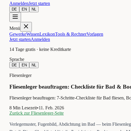
Anmelden
Jetzt starten
DE
EN
NL
Menü
Gewerke
Wissen
Lexikon
Tools & Rechner
Vorlagen
Jetzt starten
Anmelden
14 Tage gratis · keine Kreditkarte
Sprache
DE
EN
NL
Fliesenleger
Fliesenleger beauftragen: Checkliste für Bad & Bo
Fliesenleger beauftragen: 7-Schritte-Checkliste für Bad fliesen,
8
Min Lesezeit
•
11. Feb. 2026
Zurück zur
Fliesenleger
-Seite
Verlegemuster, Fugenbild, Abdichtung im Bad — beim Fliesenlege