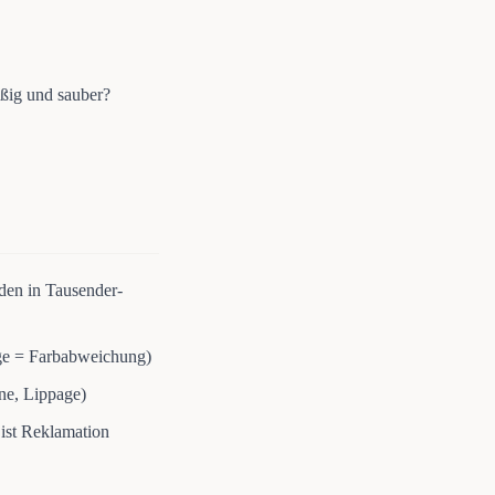
äßig und sauber?
den in Tausender-
rge = Farbabweichung)
ne, Lippage)
 ist Reklamation