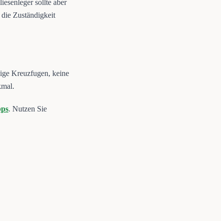
iesenleger sollte aber
 die Zuständigkeit
ßige Kreuzfugen, keine
kmal.
pps
. Nutzen Sie