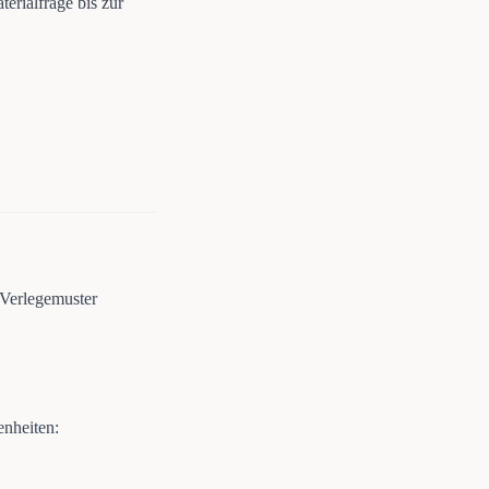
terialfrage bis zur
 Verlegemuster
enheiten: