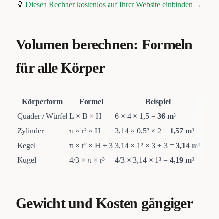
💡
Diesen Rechner kostenlos auf Ihrer Website einbinden →
Volumen berechnen: Formeln
für alle Körper
Körperform
Formel
Beispiel
Quader / Würfel
L × B × H
6 × 4 × 1,5 =
36 m³
Zylinder
π × r² × H
3,14 × 0,5² × 2 =
1,57 m³
Kegel
π × r² × H ÷ 3
3,14 × 1² × 3 ÷ 3 =
3,14 m³
Kugel
4/3 × π × r³
4/3 × 3,14 × 1³ =
4,19 m³
Gewicht und Kosten gängiger