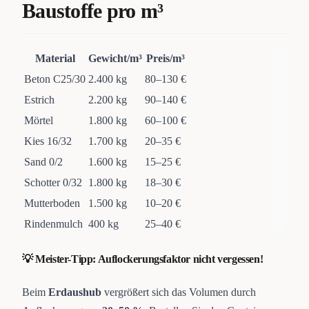
Baustoffe pro m³
Material
Gewicht/m³
Preis/m³
Beton C25/30
2.400 kg
80–130 €
Estrich
2.200 kg
90–140 €
Mörtel
1.800 kg
60–100 €
Kies 16/32
1.700 kg
20–35 €
Sand 0/2
1.600 kg
15–25 €
Schotter 0/32
1.800 kg
18–30 €
Mutterboden
1.500 kg
10–20 €
Rindenmulch
400 kg
25–40 €
💡 Meister-Tipp: Auflockerungsfaktor nicht vergessen!
Beim
Erdaushub
vergrößert sich das Volumen durch