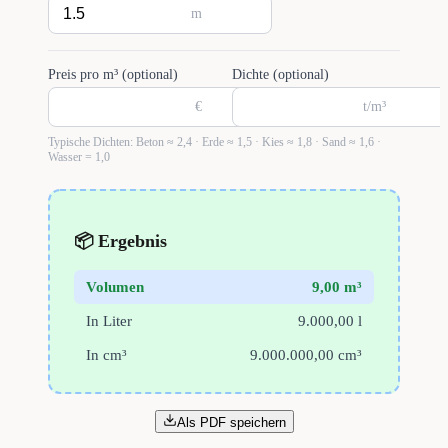
m
Preis pro m³ (optional)
Dichte (optional)
€
t/m³
Typische Dichten: Beton ≈ 2,4 · Erde ≈ 1,5 · Kies ≈ 1,8 · Sand ≈ 1,6 ·
Wasser = 1,0
📦 Ergebnis
Volumen
9,00 m³
In Liter
9.000,00 l
In cm³
9.000.000,00 cm³
Als PDF speichern