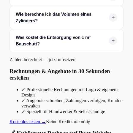
Mutterboden ~25 %
,
Lehm ~30 %
,
Fels ~50 %
. Bei 10
Teilen Sie alle cm-Maße durch 100:
200 cm = 2 m
. Dann L
m³ Aushub benötigen Sie also 12–15 m³ Containervol.
Wie berechne ich das Volumen eines
× B × H. Alternativ: cm × cm × cm = cm³, dann
durch
+
Zylinders?
1.000.000 = m³
. Beispiel: 200 × 100 × 50 cm = 1.000.000
cm³ =
1 m³
.
Formel:
V = π × r² × Höhe. Beispiel: Brunnenring mit 1 m
Was kostet die Entsorgung von 1 m³
Durchmesser, 2 m tief → 3,14 × 0,5² × 2 =
1,57 m³
.
+
Bauschutt?
Reiner Bauschutt:
25–50 €/m³.
Baumischabfall:
100–200
Zahlen berechnet — jetzt umsetzen
€/m³.
Erdaushub:
10–30 €/m³. Plus Container-Miete: ~80–
200 € je nach Größe und Standzeit.
Rechnungen & Angebote in 30 Sekunden
erstellen
✓
Professionelle Rechnungen mit Logo & eigenem
Design
✓
Angebote schreiben, Zahlungen verfolgen, Kunden
verwalten
✓
Speziell für Handwerker & Selbstständige
Kostenlos testen →
Keine Kreditkarte nötig