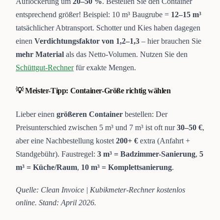
Auflockerung um
20–50 %
. Bestellen Sie den Container
entsprechend größer! Beispiel: 10 m³ Baugrube =
12–15 m³
tatsächlicher Abtransport. Schotter und Kies haben dagegen
einen
Verdichtungsfaktor von 1,2–1,3
– hier brauchen Sie
mehr Material
als das Netto-Volumen. Nutzen Sie den
Schüttgut-Rechner
für exakte Mengen.
💡 Meister-Tipp: Container-Größe richtig wählen
Lieber einen
größeren Container
bestellen: Der
Preisunterschied zwischen 5 m³ und 7 m³ ist oft nur
30–50 €
,
aber eine Nachbestellung kostet
200+ €
extra (Anfahrt +
Standgebühr). Faustregel:
3 m³ = Badzimmer-Sanierung
,
5
m³ = Küche/Raum
,
10 m³ = Komplettsanierung
.
Quelle: Clean Invoice | Kubikmeter-Rechner kostenlos
online. Stand: April 2026.