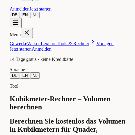
Anmelden
Jetzt starten
DE
EN
NL
Menü
Gewerke
Wissen
Lexikon
Tools & Rechner
Vorlagen
Jetzt starten
Anmelden
14 Tage gratis · keine Kreditkarte
Sprache
DE
EN
NL
Tool
Kubikmeter-Rechner – Volumen
berechnen
Berechnen Sie kostenlos das Volumen
in Kubikmetern für Quader,