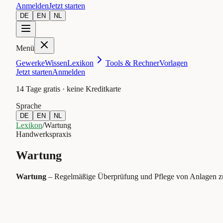
Anmelden
Jetzt starten
DE
EN
NL
Menü
Gewerke
Wissen
Lexikon
Tools & Rechner
Vorlagen
Jetzt starten
Anmelden
14 Tage gratis · keine Kreditkarte
Sprache
DE
EN
NL
Lexikon
/
Wartung
Handwerkspraxis
Wartung
Wartung
–
Regelmäßige Überprüfung und Pflege von Anlagen zur