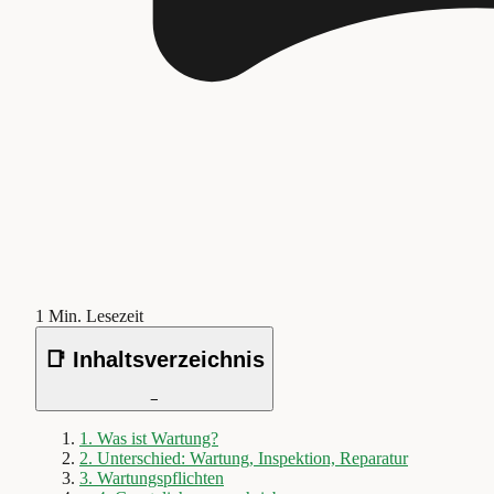
1
Min. Lesezeit
📑 Inhaltsverzeichnis
−
1
.
Was ist Wartung?
2
.
Unterschied: Wartung, Inspektion, Reparatur
3
.
Wartungspflichten