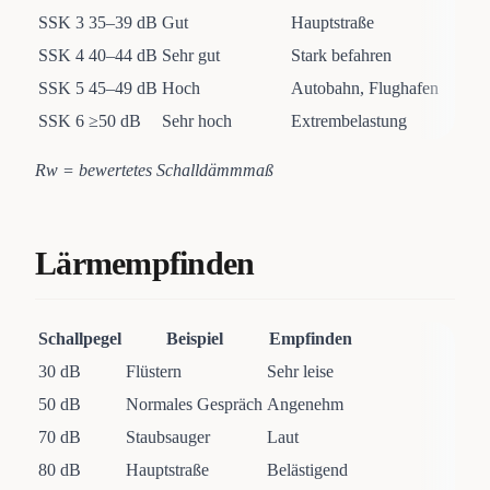
SSK 3
35–39 dB
Gut
Hauptstraße
SSK 4
40–44 dB
Sehr gut
Stark befahren
SSK 5
45–49 dB
Hoch
Autobahn, Flughafen
SSK 6
≥50 dB
Sehr hoch
Extrembelastung
Rw = bewertetes Schalldämmmaß
Lärmempfinden
Schallpegel
Beispiel
Empfinden
30 dB
Flüstern
Sehr leise
50 dB
Normales Gespräch
Angenehm
70 dB
Staubsauger
Laut
80 dB
Hauptstraße
Belästigend