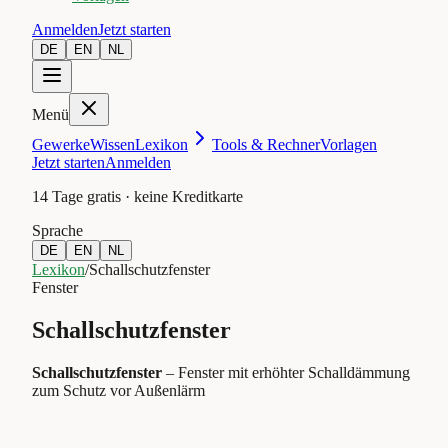
Anmelden
Jetzt starten
DE
EN
NL
Menü
Gewerke
Wissen
Lexikon
Tools & Rechner
Vorlagen
Jetzt starten
Anmelden
14 Tage gratis · keine Kreditkarte
Sprache
DE
EN
NL
Lexikon
/
Schallschutzfenster
Fenster
Schallschutzfenster
Schallschutzfenster
–
Fenster mit erhöhter Schalldämmung
zum Schutz vor Außenlärm