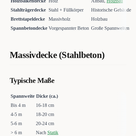
Holzbalkendecke
Holz
Altbau,
Holzbau
Stahlträgerdecke
Stahl + Füllkörper
Historische Gebäude
Brettstapeldecke
Massivholz
Holzbau
Spannbetondecke
Vorgespannter Beton
Große Spannweiten
Massivdecke (Stahlbeton)
Typische Maße
Spannweite
Dicke (ca.)
Bis 4 m
16-18 cm
4-5 m
18-20 cm
5-6 m
20-24 cm
> 6 m
Nach
Statik