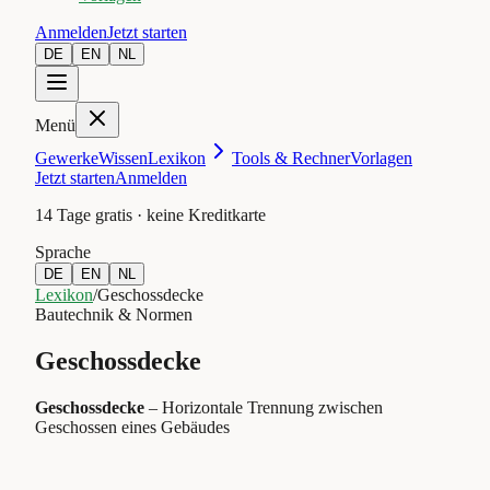
Anmelden
Jetzt starten
DE
EN
NL
Menü
Gewerke
Wissen
Lexikon
Tools & Rechner
Vorlagen
Jetzt starten
Anmelden
14 Tage gratis · keine Kreditkarte
Sprache
DE
EN
NL
Lexikon
/
Geschossdecke
Bautechnik & Normen
Geschossdecke
Geschossdecke
–
Horizontale Trennung zwischen
Geschossen eines Gebäudes