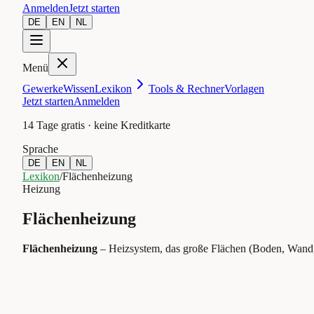
Anmelden
Jetzt starten
DE
EN
NL
Menü
Gewerke
Wissen
Lexikon
Tools & Rechner
Vorlagen
Jetzt starten
Anmelden
14 Tage gratis · keine Kreditkarte
Sprache
DE
EN
NL
Lexikon
/
Flächenheizung
Heizung
Flächenheizung
Flächenheizung
–
Heizsystem, das große Flächen (Boden, Wand