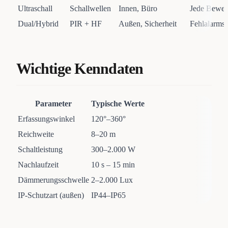
Ultraschall
Schallwellen
Innen, Büro
Jede Bewe
Dual/Hybrid
PIR + HF
Außen, Sicherheit
Fehlalarmsi
Wichtige Kenndaten
Parameter
Typische Werte
Erfassungswinkel
120°–360°
Reichweite
8–20 m
Schaltleistung
300–2.000 W
Nachlaufzeit
10 s – 15 min
Dämmerungsschwelle
2–2.000 Lux
IP-Schutzart (außen)
IP44–IP65