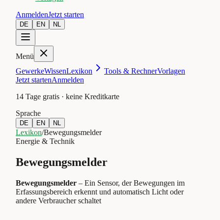
Anmelden
Jetzt starten
DE
EN
NL
Menü
Gewerke
Wissen
Lexikon
Tools & Rechner
Vorlagen
Jetzt starten
Anmelden
14 Tage gratis · keine Kreditkarte
Sprache
DE
EN
NL
Lexikon
/
Bewegungsmelder
Energie & Technik
Bewegungsmelder
Bewegungsmelder
–
Ein Sensor, der Bewegungen im
Erfassungsbereich erkennt und automatisch Licht oder
andere Verbraucher schaltet