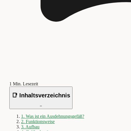
1
Min. Lesezeit
📑 Inhaltsverzeichnis
−
1
.
Was ist ein Ausdehnungsgefäß?
2
.
Funktionsweise
3
.
Aufbau