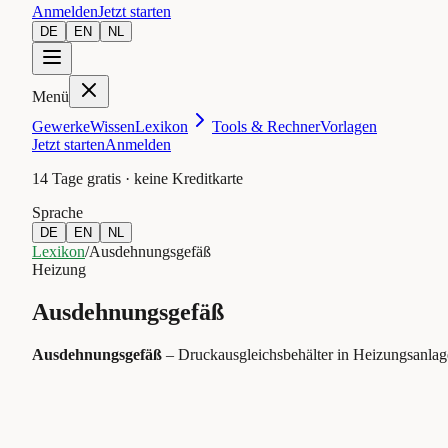
Anmelden
Jetzt starten
DE
EN
NL
Menü
Gewerke
Wissen
Lexikon
Tools & Rechner
Vorlagen
Jetzt starten
Anmelden
14 Tage gratis · keine Kreditkarte
Sprache
DE
EN
NL
Lexikon
/
Ausdehnungsgefäß
Heizung
Ausdehnungsgefäß
Ausdehnungsgefäß
–
Druckausgleichsbehälter in Heizungsanla