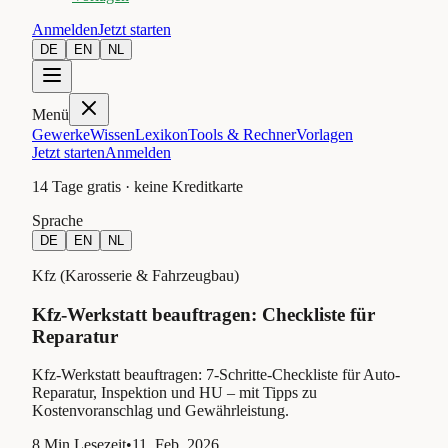
Anmelden
Jetzt starten
DE
EN
NL
Menü
Gewerke
Wissen
Lexikon
Tools & Rechner
Vorlagen
Jetzt starten
Anmelden
14 Tage gratis · keine Kreditkarte
Sprache
DE
EN
NL
Kfz (Karosserie & Fahrzeugbau)
Kfz-Werkstatt beauftragen: Checkliste für
Reparatur
Kfz-Werkstatt beauftragen: 7-Schritte-Checkliste für Auto-
Reparatur, Inspektion und HU – mit Tipps zu
Kostenvoranschlag und Gewährleistung.
8
Min Lesezeit
•
11. Feb. 2026