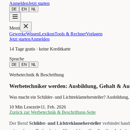
Anmelden
Jetzt starten
DE
EN
NL
Menü
Gewerke
Wissen
Lexikon
Tools & Rechner
Vorlagen
Jetzt starten
Anmelden
14 Tage gratis · keine Kreditkarte
Sprache
DE
EN
NL
Werbetechnik & Beschriftung
Werbetechniker werden: Ausbildung, Gehalt & A
Was macht ein Schilder- und Lichtreklamehersteller? Ausbildung
10
Min Lesezeit
•
11. Feb. 2026
Zurück zur
Werbetechnik & Beschriftung
-Seite
Der Beruf
Schilder- und Lichtreklamehersteller
verbindet han