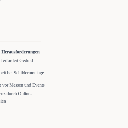
️ Herausforderungen
it erfordert Geduld
eit bei Schildermontage
k vor Messen und Events
nz durch Online-
ien