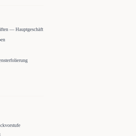
iften — Hauptgeschäft
ben
nsterfolierung
uckvorstufe
g